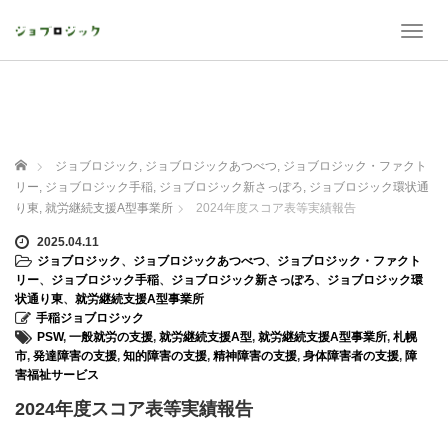
T
o
g
g
l
e
n
ホーム
ジョブロジック
,
ジョブロジックあつべつ
,
ジョブロジック・ファクト
a
リー
,
ジョブロジック手稲
,
ジョブロジック新さっぽろ
,
ジョブロジック環状通
v
り東
,
就労継続支援A型事業所
2024年度スコア表等実績報告
i
g
2025.04.11
a
ジョブロジック
、
ジョブロジックあつべつ
、
ジョブロジック・ファクト
t
リー
、
ジョブロジック手稲
、
ジョブロジック新さっぽろ
、
ジョブロジック環
i
状通り東
、
就労継続支援A型事業所
o
手稲ジョブロジック
n
PSW
,
一般就労の支援
,
就労継続支援A型
,
就労継続支援A型事業所
,
札幌
市
,
発達障害の支援
,
知的障害の支援
,
精神障害の支援
,
身体障害者の支援
,
障
害福祉サービス
2024年度スコア表等実績報告