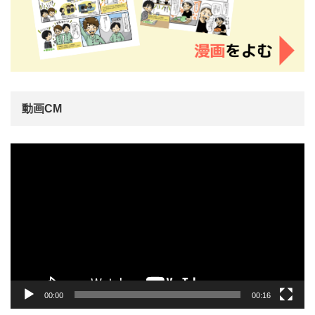
動画CM
動
画
プ
レ
ー
ヤ
ー
00:00
00:16