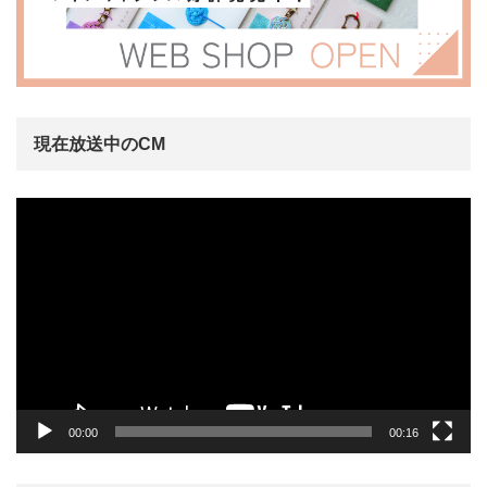
現在放送中のCM
動
画
プ
レ
ー
ヤ
ー
00:00
00:16