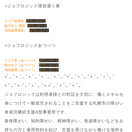
○ジョブロジック環状通り東
スコア表環状
ダウンロード
能力向上-環状
ダウンロード
地域連携環状）
ダウンロード
○ジョブロジックあつべつ
スコア表（あつべつ）
ダウンロード
能力向上（あつべつ）
ダウンロード
地域連携（あつべつ）
ダウンロード
+ﾟ｡:ﾟ+.ﾟ｡:ﾟ+.ﾟ｡:ﾟ+.ﾟ｡:ﾟ+.ﾟ｡:ﾟ+ﾟ｡:ﾟ+.ﾟ｡:ﾟ+.ﾟ｡:ﾟ+.ﾟ｡:ﾟ
+.ﾟ｡:ﾟ+ .ﾟ｡:ﾟ+.ﾟ｡:ﾟ+ +ﾟ｡:ﾟ+.ﾟ｡:ﾟ+.ﾟ｡:
ジョブロジックは利用者様との対話を大切に、働くスキルを
身につけて一般就労されることをご支援する札幌市の障がい
者就労継続支援A型事業所です。
身体障がい、知的障がい、精神障がい、発達障がいなどをお
持ちの方と雇用契約を結び、支援を受けながら働ける場所を