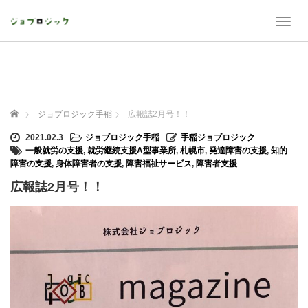
T
o
g
g
l
e
n
ホーム
ジョブロジック手稲
広報誌2月号！！
a
v
2021.02.3
ジョブロジック手稲
手稲ジョブロジック
i
一般就労の支援
,
就労継続支援A型事業所
,
札幌市
,
発達障害の支援
,
知的
g
障害の支援
,
身体障害者の支援
,
障害福祉サービス
,
障害者支援
a
広報誌2月号！！
t
i
o
n