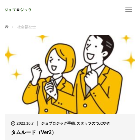
T
o
g
ホーム
社会福祉士
g
l
e
n
a
v
i
g
a
t
i
o
n
2022.10.7
ジョブロジック手稲
,
スタッフのつぶやき
タムルード（Ver2）