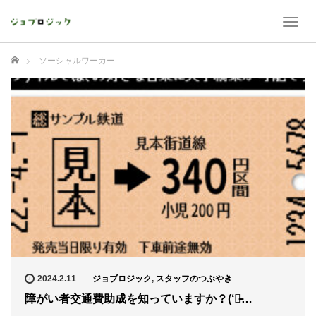
T
o
g
ホーム
ソーシャルワーカー
g
l
e
n
a
v
i
g
a
t
i
o
n
2024.2.11
ジョブロジック
,
スタッフのつぶやき
障がい者交通費助成を知っていますか？(‘◇̵…