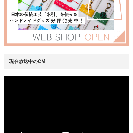
現在放送中のCM
動
画
プ
レ
ー
ヤ
ー