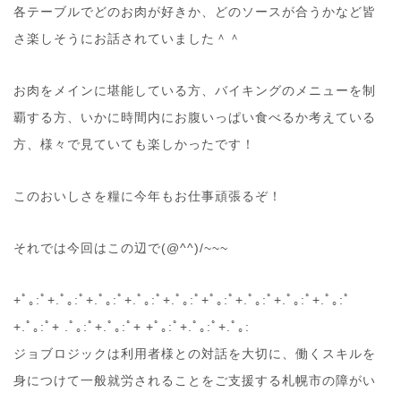
各テーブルでどのお肉が好きか、どのソースが合うかなど皆
さ楽しそうにお話されていました＾＾
お肉をメインに堪能している方、バイキングのメニューを制
覇する方、いかに時間内にお腹いっぱい食べるか考えている
方、様々で見ていても楽しかったです！
このおいしさを糧に今年もお仕事頑張るぞ！
それでは今回はこの辺で(@^^)/~~~
+ﾟ｡:ﾟ+.ﾟ｡:ﾟ+.ﾟ｡:ﾟ+.ﾟ｡:ﾟ+.ﾟ｡:ﾟ+ﾟ｡:ﾟ+.ﾟ｡:ﾟ+.ﾟ｡:ﾟ+.ﾟ｡:ﾟ
+.ﾟ｡:ﾟ+ .ﾟ｡:ﾟ+.ﾟ｡:ﾟ+ +ﾟ｡:ﾟ+.ﾟ｡:ﾟ+.ﾟ｡:
ジョブロジックは利用者様との対話を大切に、働くスキルを
身につけて一般就労されることをご支援する札幌市の障がい