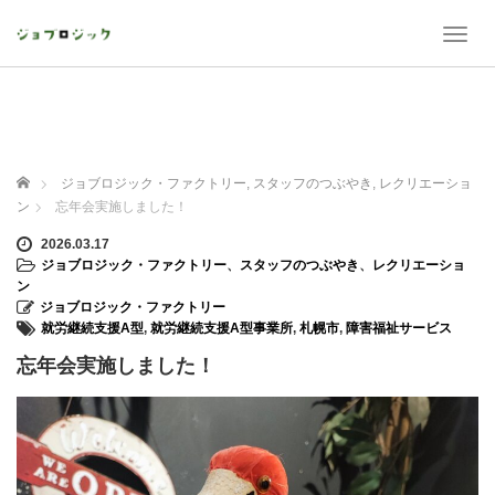
T
o
g
g
l
e
n
ホーム
ジョブロジック・ファクトリー
,
スタッフのつぶやき
,
レクリエーショ
a
ン
忘年会実施しました！
v
i
2026.03.17
g
ジョブロジック・ファクトリー
、
スタッフのつぶやき
、
レクリエーショ
a
ン
t
ジョブロジック・ファクトリー
i
就労継続支援A型
,
就労継続支援A型事業所
,
札幌市
,
障害福祉サービス
o
忘年会実施しました！
n