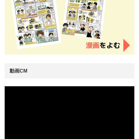
動画CM
動
画
プ
レ
ー
ヤ
ー