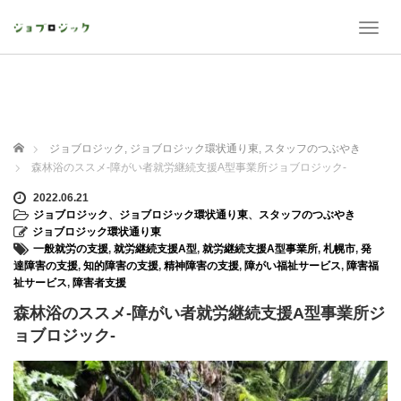
T
o
g
g
l
e
n
ホーム
ジョブロジック
,
ジョブロジック環状通り東
,
スタッフのつぶやき
a
森林浴のススメ-障がい者就労継続支援A型事業所ジョブロジック-
v
i
2022.06.21
g
ジョブロジック
、
ジョブロジック環状通り東
、
スタッフのつぶやき
a
ジョブロジック環状通り東
t
一般就労の支援
,
就労継続支援A型
,
就労継続支援A型事業所
,
札幌市
,
発
i
達障害の支援
,
知的障害の支援
,
精神障害の支援
,
障がい福祉サービス
,
障害福
o
祉サービス
,
障害者支援
n
森林浴のススメ-障がい者就労継続支援A型事業所ジ
ョブロジック-