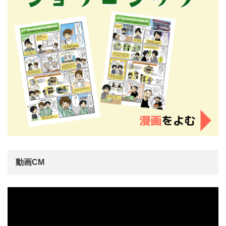
動画CM
動
画
プ
レ