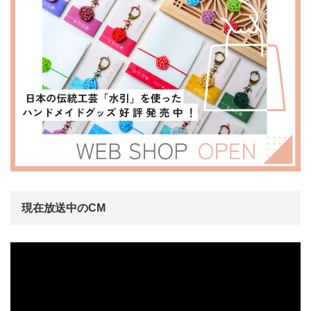
現在放送中のCM
動
画
プ
レ
ー