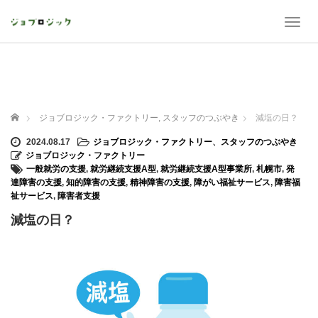
T
o
g
g
l
e
n
ホーム
ジョブロジック・ファクトリー
,
スタッフのつぶやき
減塩の日？
a
v
2024.08.17
ジョブロジック・ファクトリー
、
スタッフのつぶやき
i
ジョブロジック・ファクトリー
g
一般就労の支援
,
就労継続支援A型
,
就労継続支援A型事業所
,
札幌市
,
発
a
達障害の支援
,
知的障害の支援
,
精神障害の支援
,
障がい福祉サービス
,
障害福
t
祉サービス
,
障害者支援
i
減塩の日？
o
n