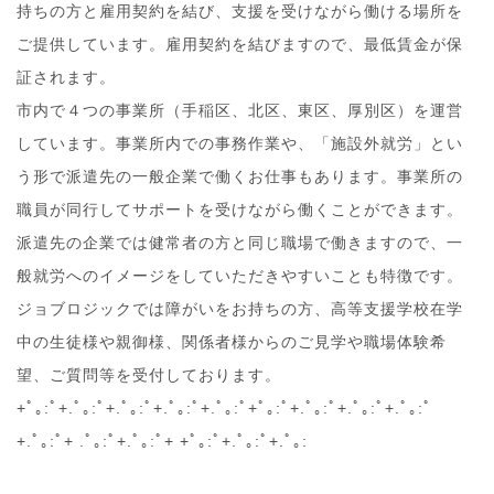
持ちの方と雇用契約を結び、支援を受けながら働ける場所を
ご提供しています。雇用契約を結びますので、最低賃金が保
証されます。
市内で４つの事業所（手稲区、北区、東区、厚別区）を運営
しています。事業所内での事務作業や、「施設外就労」とい
う形で派遣先の一般企業で働くお仕事もあります。事業所の
職員が同行してサポートを受けながら働くことができます。
派遣先の企業では健常者の方と同じ職場で働きますので、一
般就労へのイメージをしていただきやすいことも特徴です。
ジョブロジックでは障がいをお持ちの方、高等支援学校在学
中の生徒様や親御様、関係者様からのご見学や職場体験希
望、ご質問等を受付しております。
+ﾟ｡:ﾟ+.ﾟ｡:ﾟ+.ﾟ｡:ﾟ+.ﾟ｡:ﾟ+.ﾟ｡:ﾟ+ﾟ｡:ﾟ+.ﾟ｡:ﾟ+.ﾟ｡:ﾟ+.ﾟ｡:ﾟ
+.ﾟ｡:ﾟ+ .ﾟ｡:ﾟ+.ﾟ｡:ﾟ+ +ﾟ｡:ﾟ+.ﾟ｡:ﾟ+.ﾟ｡: