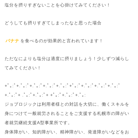
塩分を摂りすぎないことを心掛けてみてください！
どうしても摂りすぎてしまったなと思った場合
バナナ
を食べるのが効果的と言われています！
ただなによりも塩分は適度に摂りましょう！少しずつ減らし
てみてください！
+ﾟ｡:ﾟ+.ﾟ｡:ﾟ+.ﾟ｡:ﾟ+.ﾟ｡:ﾟ+.ﾟ｡:ﾟ+ﾟ｡:ﾟ+.ﾟ｡:ﾟ+.ﾟ｡:ﾟ+.ﾟ｡:ﾟ
+.ﾟ｡:ﾟ+ .ﾟ｡:ﾟ+.ﾟ｡:ﾟ+ +ﾟ｡:ﾟ+.ﾟ｡:ﾟ+.ﾟ｡:
ジョブロジックは利用者様との対話を大切に、働くスキルを
身につけて一般就労されることをご支援する札幌市の障がい
者就労継続支援A型事業所です。
身体障がい、知的障がい、精神障がい、発達障がいなどをお