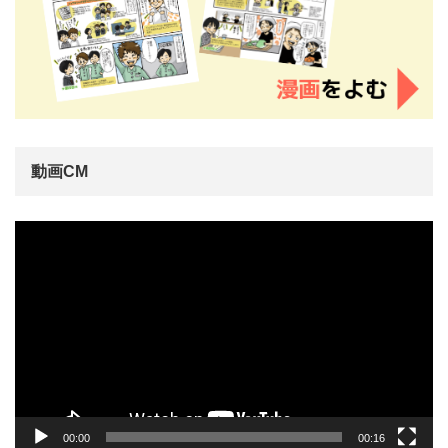
動画CM
動
画
プ
レ
ー
ヤ
ー
00:00
00:16