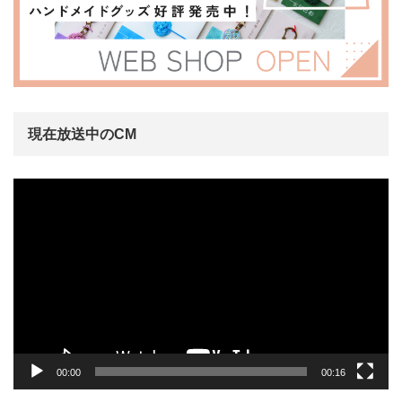
現在放送中のCM
動
画
プ
レ
ー
ヤ
ー
00:00
00:16