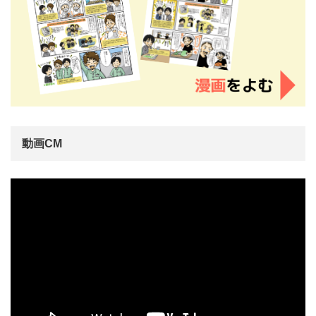
動画CM
動
画
プ
レ
ー
ヤ
ー