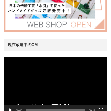
現在放送中のCM
動
画
プ
レ
ー
ヤ
ー
00:00
00:16