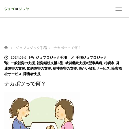
T
o
g
g
l
e
n
ホーム
ジョブロジック手稲
ナカポツって何？
a
v
2024.09.6
ジョブロジック手稲
手稲ジョブロジック
i
一般就労の支援
,
就労継続支援A型
,
就労継続支援A型事業所
,
札幌市
,
発
g
達障害の支援
,
知的障害の支援
,
精神障害の支援
,
障がい福祉サービス
,
障害福
a
祉サービス
,
障害者支援
t
ナカポツって何？
i
o
n