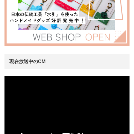
現在放送中のCM
動
画
プ
レ
ー
ヤ
ー