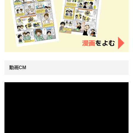
動画CM
動
画
プ
レ
ー
ヤ
ー