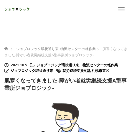
T
o
g
g
l
e
n
ホーム
ジョブロジック環状通り東
,
物流センターの軽作業
肌寒くなってき
a
ました-障がい者就労継続支援A型事業所ジョブロジック-
v
i
2021.10.5
ジョブロジック環状通り東
、
物流センターの軽作業
g
ジョブロジック環状通り東
就労継続支援A型
,
札幌市東区
a
肌寒くなってきました-障がい者就労継続支援A型事
t
i
業所ジョブロジック-
o
n