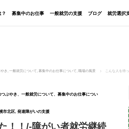
は？
募集中のお仕事
一般就労の支援
ブログ
就労選択
ぶやき
,
一般就労について
,
募集中のお仕事について
,
職場の風景
こんな人を待っ
のつぶやき
、
一般就労について
、
募集中のお仕事につい
幌市北区
,
発達障がいの支援
た！！/-障がい者就労継続