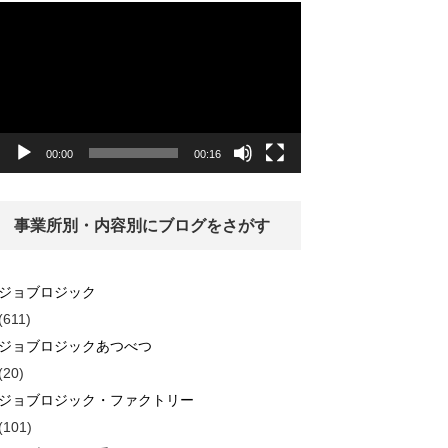
動
画
プ
レ
ー
ヤ
ー
00:00
00:16
事業所別・内容別にブログをさがす
ジョブロジック
(611)
ジョブロジックあつべつ
(20)
ジョブロジック・ファクトリー
(101)