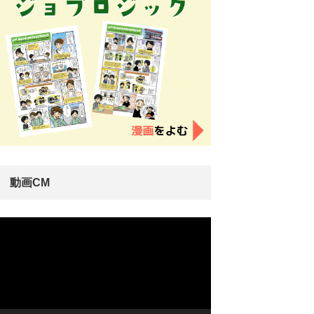
動画CM
動
画
プ
レ
ー
ヤ
ー