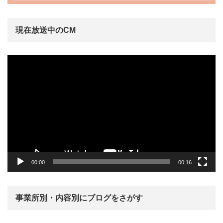
現在放送中のCM
動
画
プ
レ
ー
ヤ
ー
00:00
00:16
事業所別・内容別にブログをさがす