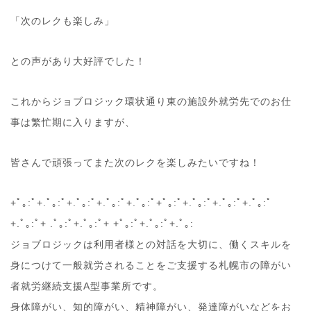
「次のレクも楽しみ」
との声があり大好評でした！
これからジョブロジック環状通り東の施設外就労先でのお仕
事は繁忙期に入りますが、
皆さんで頑張ってまた次のレクを楽しみたいですね！
+ﾟ｡:ﾟ+.ﾟ｡:ﾟ+.ﾟ｡:ﾟ+.ﾟ｡:ﾟ+.ﾟ｡:ﾟ+ﾟ｡:ﾟ+.ﾟ｡:ﾟ+.ﾟ｡:ﾟ+.ﾟ｡:ﾟ
+.ﾟ｡:ﾟ+ .ﾟ｡:ﾟ+.ﾟ｡:ﾟ+ +ﾟ｡:ﾟ+.ﾟ｡:ﾟ+.ﾟ｡:
ジョブロジックは利用者様との対話を大切に、働くスキルを
身につけて一般就労されることをご支援する札幌市の障がい
者就労継続支援A型事業所です。
身体障がい、知的障がい、精神障がい、発達障がいなどをお