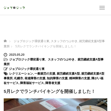
T
o
g
g
l
e
n
ホーム
ジョブロジック環状通り東
,
スタッフのつぶやき
,
就労継続支援A型事
a
業所
5月レクでランチバイキングを開催しました！
v
i
2025.05.20
g
ジョブロジック環状通り東
、
スタッフのつぶやき
、
就労継続支援A型事
a
業所
t
ジョブロジック環状通り東
i
レクリエーション
,
一般就労の支援
,
就労継続支援A型
,
就労継続支援A型
o
事業所
,
札幌市
,
発達障害の支援
,
知的障害の支援
,
精神障害の支援
,
障がい福
n
祉サービス
,
障害福祉サービス
,
障害者支援
5月レクでランチバイキングを開催しました！