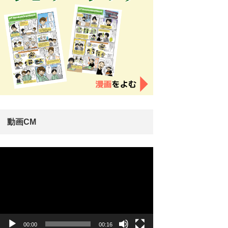
動画CM
動
画
プ
レ
ー
ヤ
ー
00:00
00:16