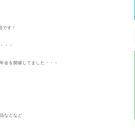
田です！
・・・
年会を開催してました・・・
品などなど