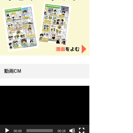
動画CM
動
画
プ
レ
ー
ヤ
ー
00:00
00:16