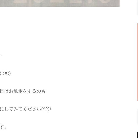
・
∀;)
日はお散歩をするのも
してみてください(^^)/
す。