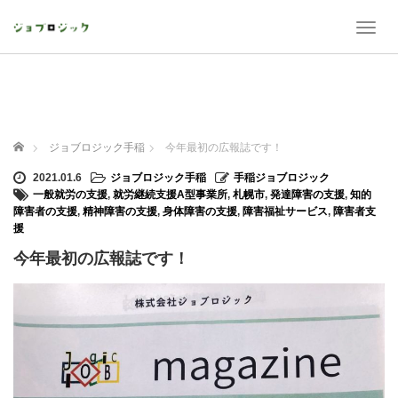
T
o
g
g
l
e
n
ホーム
ジョブロジック手稲
今年最初の広報誌です！
a
v
2021.01.6
ジョブロジック手稲
手稲ジョブロジック
i
一般就労の支援
,
就労継続支援A型事業所
,
札幌市
,
発達障害の支援
,
知的
g
障害者の支援
,
精神障害の支援
,
身体障害の支援
,
障害福祉サービス
,
障害者支
a
援
t
今年最初の広報誌です！
i
o
n