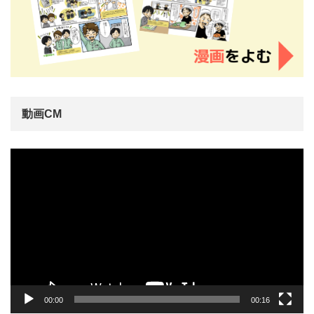
動画CM
動
画
プ
レ
ー
ヤ
ー
00:00
00:16