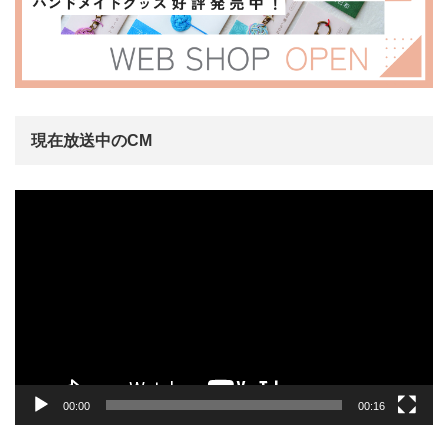
現在放送中のCM
動
画
プ
レ
ー
ヤ
ー
00:00
00:16