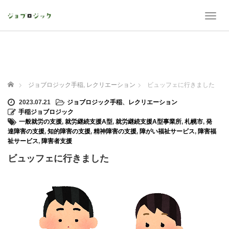
T
o
g
g
l
e
n
ホーム
ジョブロジック手稲
,
レクリエーション
ビュッフェに行きました
a
v
2023.07.21
ジョブロジック手稲
、
レクリエーション
i
手稲ジョブロジック
g
一般就労の支援
,
就労継続支援A型
,
就労継続支援A型事業所
,
札幌市
,
発
a
達障害の支援
,
知的障害の支援
,
精神障害の支援
,
障がい福祉サービス
,
障害福
t
祉サービス
,
障害者支援
i
ビュッフェに行きました
o
n