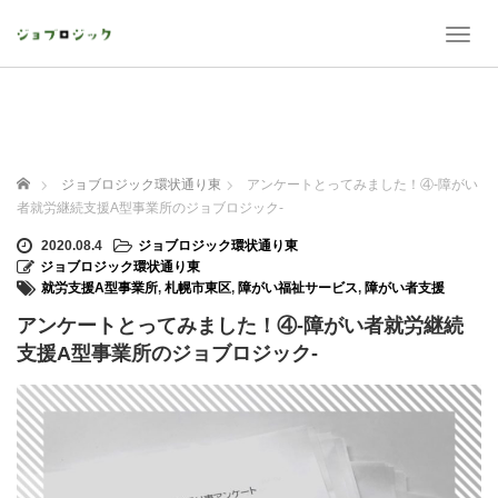
T
o
g
g
l
e
n
ホーム
ジョブロジック環状通り東
アンケートとってみました！④-障がい
a
者就労継続支援A型事業所のジョブロジック-
v
i
2020.08.4
ジョブロジック環状通り東
g
ジョブロジック環状通り東
a
就労支援A型事業所
,
札幌市東区
,
障がい福祉サービス
,
障がい者支援
t
アンケートとってみました！④-障がい者就労継続
i
o
支援A型事業所のジョブロジック-
n