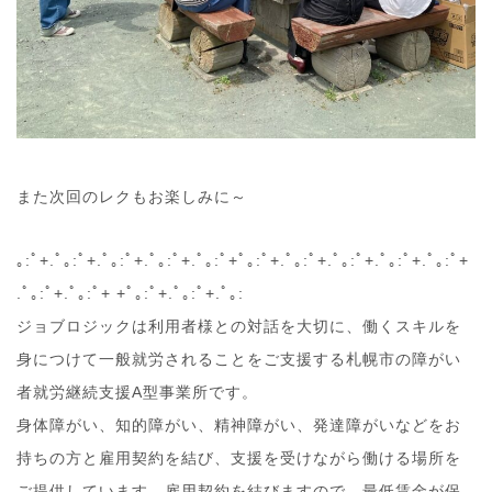
また次回のレクもお楽しみに～
｡:ﾟ+.ﾟ｡:ﾟ+.ﾟ｡:ﾟ+.ﾟ｡:ﾟ+.ﾟ｡:ﾟ+ﾟ｡:ﾟ+.ﾟ｡:ﾟ+.ﾟ｡:ﾟ+.ﾟ｡:ﾟ+.ﾟ｡:ﾟ+
.ﾟ｡:ﾟ+.ﾟ｡:ﾟ+ +ﾟ｡:ﾟ+.ﾟ｡:ﾟ+.ﾟ｡:
ジョブロジックは利用者様との対話を大切に、働くスキルを
身につけて一般就労されることをご支援する札幌市の障がい
者就労継続支援A型事業所です。
身体障がい、知的障がい、精神障がい、発達障がいなどをお
持ちの方と雇用契約を結び、支援を受けながら働ける場所を
ご提供しています。雇用契約を結びますので、最低賃金が保