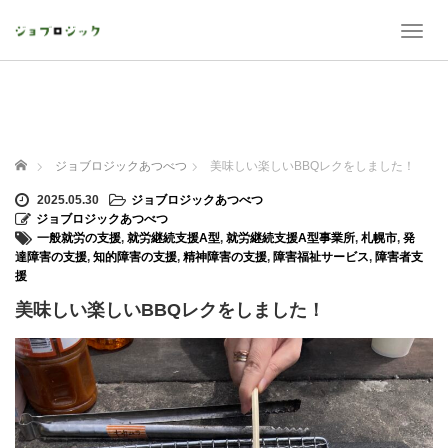
T
o
g
g
l
e
n
ホーム
ジョブロジックあつべつ
美味しい楽しいBBQレクをしました！
a
v
2025.05.30
ジョブロジックあつべつ
i
ジョブロジックあつべつ
g
一般就労の支援
,
就労継続支援A型
,
就労継続支援A型事業所
,
札幌市
,
発
a
達障害の支援
,
知的障害の支援
,
精神障害の支援
,
障害福祉サービス
,
障害者支
t
援
i
美味しい楽しいBBQレクをしました！
o
n