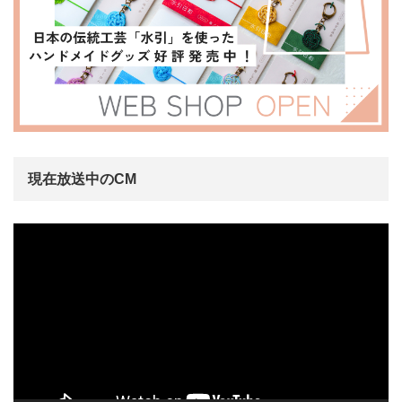
現在放送中のCM
動
画
プ
レ
ー
ヤ
ー