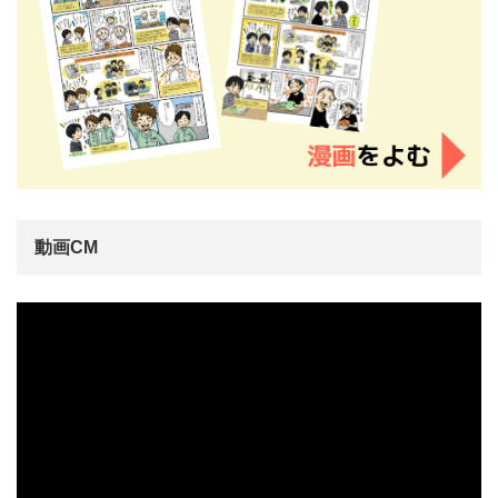
動画CM
動
画
プ
レ
ー
ヤ
ー