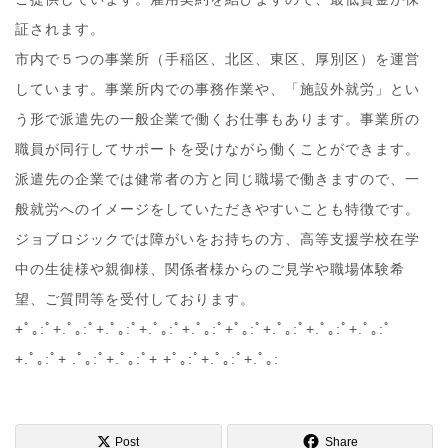
証されます。
市内で５つの事業所（手稲区、北区、東区、厚別区）を運営
しています。事業所内での事務作業や、「施設外就労」とい
う形で派遣先の一般企業で働くお仕事もあります。事業所の
職員が同行してサポートを受けながら働くことができます。
派遣先の企業では健常者の方と同じ職場で働きますので、一
般就労へのイメージをしていただきやすいことも特徴です。
ジョブロジックでは障がいをお持ちの方、高等支援学校在学
中の生徒様や親御様、関係者様からのご見学や職場体験希
望、ご質問等を受付しております。
+ﾟ｡:ﾟ+.ﾟ｡:ﾟ+.ﾟ｡:ﾟ+.ﾟ｡:ﾟ+.ﾟ｡:ﾟ+ﾟ｡:ﾟ+.ﾟ｡:ﾟ+.ﾟ｡:ﾟ+.ﾟ｡:ﾟ
+.ﾟ｡:ﾟ+ .ﾟ｡:ﾟ+.ﾟ｡:ﾟ+ +ﾟ｡:ﾟ+.ﾟ｡:ﾟ+.ﾟ｡:
Post
Share