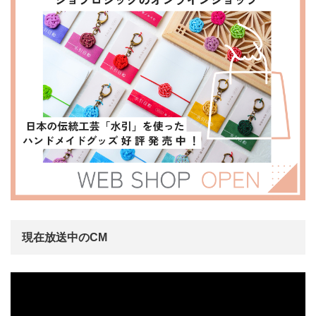
現在放送中のCM
動
画
プ