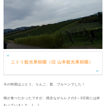
ニトリ観光果樹園（旧 山本観光果樹園）
今の時期はぶとう、りんご、梨、プルーンでした！
桃が食べたかったですが、残念ながらレクの2～3日前には終
わっていました…(:_;)