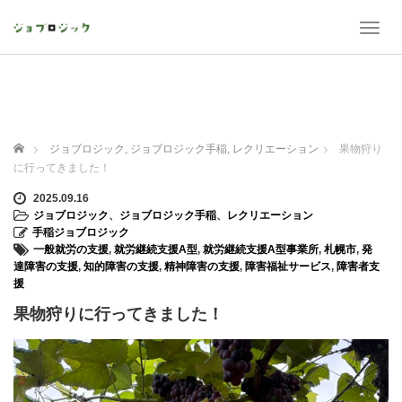
T
o
g
g
l
e
n
ホーム
ジョブロジック
,
ジョブロジック手稲
,
レクリエーション
果物狩り
a
に行ってきました！
v
i
2025.09.16
g
ジョブロジック
、
ジョブロジック手稲
、
レクリエーション
a
手稲ジョブロジック
t
一般就労の支援
,
就労継続支援A型
,
就労継続支援A型事業所
,
札幌市
,
発
i
達障害の支援
,
知的障害の支援
,
精神障害の支援
,
障害福祉サービス
,
障害者支
o
援
n
果物狩りに行ってきました！