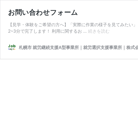
お問い合わせフォーム
【見学・体験をご希望の方へ】「実際に作業の様子を見てみたい」
お
2~3分で完了します！ 利用に関するお …
続きを読む
問
い
札幌市 就労継続支援A型事業所｜就労選択支援事業所｜株式
合
わ
せ
フ
ォ
ー
ム